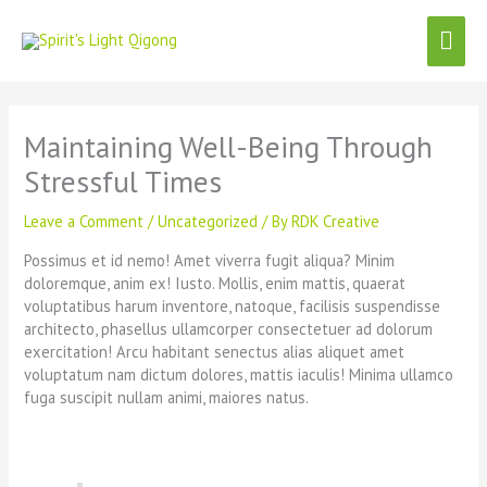
Skip
Mai
to
content
Men
Maintaining Well-Being Through
Stressful Times
Leave a Comment
/
Uncategorized
/ By
RDK Creative
Possimus et id nemo! Amet viverra fugit aliqua? Minim
doloremque, anim ex! Iusto. Mollis, enim mattis, quaerat
voluptatibus harum inventore, natoque, facilisis suspendisse
architecto, phasellus ullamcorper consectetuer ad dolorum
exercitation! Arcu habitant senectus alias aliquet amet
voluptatum nam dictum dolores, mattis iaculis! Minima ullamco
fuga suscipit nullam animi, maiores natus.